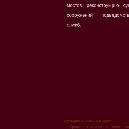
мостов реконструкцию с
сооружений подведомст
служб.
Крыша, кровель
cryengine 3 скачать модели
Кровля включает в себя сл