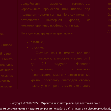
воздействия высоких температур,
ко
коррозийных процессов или плавки под
ск
палящими лучами солнца. По виду покрытия
б
встречается шиферная кровля, из
и
металлочерепицы, профнастила и т.д.
к
ди
По виду конструкции встречаются:
ечь
скатные,
и влаги.
плоские.
Скатные крыши имеют большой
й уклон,
угол наклона, а плоские – всего от 1
стекать
до 2,5 градусов. Наиболее
едневно
долговечными и эстетически
гативного
привлекательными считаются скатные
покрытие
крыши, поскольку благодаря своему
ивость к
наклону, они препятствуют скоплению
кторам,
Copyright © 2016-2022 - Строительные материалы для постройки дома.
осам сотрудничества и другим вопросам по работе сайта пишите на cleogroup[собака]y