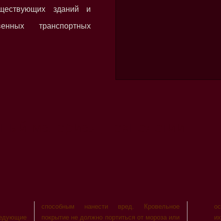
уществующих зданий и
венных транспортных
ный материал, технологии
способным нанести вред. Кровельное
ос
едующие
покрытие не должно портиться от мороза или
и