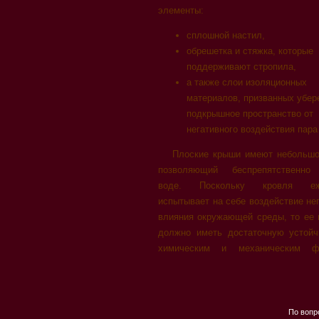
элементы:
сплошной настил,
обрешетка и стяжка, которые
поддерживают стропила,
а также слои изоляционных
материалов, призванных убер
подкрышное пространство от
негативного воздействия пара 
Плоские крыши имеют небольшо
позволяющий беспрепятственно 
воде. Поскольку кровля еж
испытывает на себе воздействие не
влияния окружающей среды, то ее 
должно иметь достаточную устойч
химическим и механическим фа
По вопр