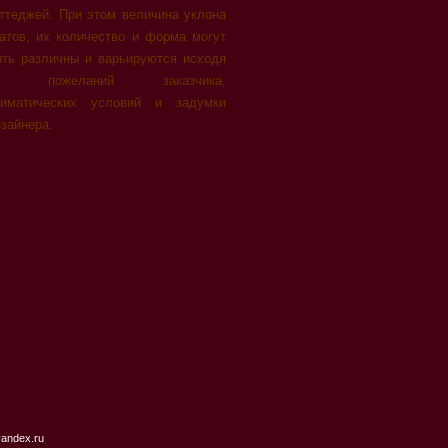
ттеджей. При этом величина уклона
атов, их количество и форма могут
ыть различны и варьируются исходя
з пожеланий заказчика,
лиматических условий и задумки
зайнера.
andex.ru